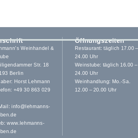
schrift
Öffnungszeiten
hmann’s Weinhandel &
Restaurant: täglich 17.00 
tube
24.00 Uhr
EINZELHANDEL
,
GASTRONOMIE
iligendammer Str. 18
Weinstube: täglich 16.00 
NHANDEL & -
193 Berlin
24.00 Uhr
haber: Horst Lehmann
Weinhandlung: Mo.-Sa.
E
lefon: +49 30 863 029
12.00 – 20.00 Uhr
Mail:
info@lehmanns-
uben.de
b:
www.lehmanns-
uben.de