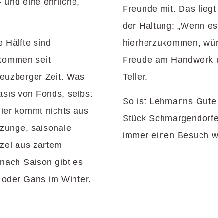
 und eine ehrliche,
Freunde mit. Das liegt
der Haltung: „Wenn e
 Hälfte sind
hierherzukommen, würde
kommen seit
Freude am Handwerk u
euzberger Zeit. Was
Teller.
Basis von Fonds, selbst
So ist Lehmanns Gute 
ier kommt nichts aus
Stück Schmargendorfer
ezunge, saisonale
immer einen Besuch w
tzel aus zartem
nach Saison gibt es
r oder Gans im Winter.