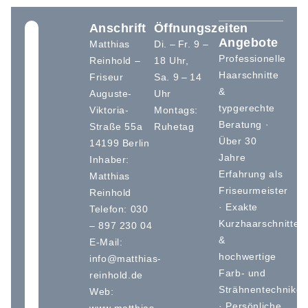
Anschrift
Öffnungszeiten
Angebote
Matthias
Di. – Fr. 9 –
Professionelle
Reinhold –
18 Uhr,
Haarschnitte
Friseur
Sa. 9 – 14
&
Auguste-
Uhr
typgerechte
Viktoria-
Montags:
Beratung ·
Straße 55a
Ruhetag
Über 30
14199 Berlin
Jahre
Inhaber:
Erfahrung als
Matthias
Friseurmeister
Reinhold
· Exakte
Telefon: 030
Kurzhaarschnitte
– 897 230 04
&
E-Mail:
hochwertige
info@matthias-
Farb- und
reinhold.de
Strähnentechniken
Web:
· Persönliche