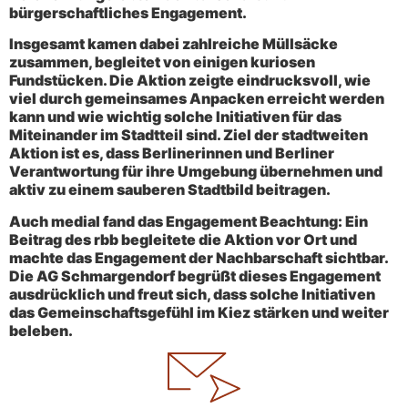
bürgerschaftliches Engagement.
Insgesamt kamen dabei zahlreiche Müllsäcke
zusammen, begleitet von einigen kuriosen
Fundstücken. Die Aktion zeigte eindrucksvoll, wie
viel durch gemeinsames Anpacken erreicht werden
kann und wie wichtig solche Initiativen für das
Miteinander im Stadtteil sind. Ziel der stadtweiten
Aktion ist es, dass Berlinerinnen und Berliner
Verantwortung für ihre Umgebung übernehmen und
aktiv zu einem sauberen Stadtbild beitragen.
Auch medial fand das Engagement Beachtung: Ein
Beitrag des rbb begleitete die Aktion vor Ort und
machte das Engagement der Nachbarschaft sichtbar.
Die AG Schmargendorf begrüßt dieses Engagement
ausdrücklich und freut sich, dass solche Initiativen
das Gemeinschaftsgefühl im Kiez stärken und weiter
beleben.